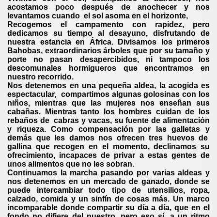
acostamos poco después de anochecer y nos
levantamos cuando el sol asoma en el horizonte,
Recogemos el campamento con rapidez, pero
dedicamos su tiempo al desayuno, disfrutando de
nuestra estancia en África. Divisamos los primeros
Bahobas, extraordinarios árboles que por su tamaño y
porte no pasan desapercibidos, ni tampoco los
descomunales hormigueros que encontramos en
nuestro recorrido.
Nos detenemos en una pequeña aldea, la acogida es
espectacular, compartimos algunas golosinas con los
niños, mientras que las mujeres nos enseñan sus
cabañas. Mientras tanto los hombres cuidan de los
rebaños de cabras y vacas, su fuente de alimentación
y riqueza. Como compensación por las galletas y
demás que les damos nos ofrecen tres huevos de
gallina que recogen en el momento, declinamos su
ofrecimiento, incapaces de privar a estas gentes de
unos alimentos que no les sobran.
Continuamos la marcha pasando por varias aldeas y
nos detenemos en un mercado de ganado, donde se
puede intercambiar todo tipo de utensilios, ropa,
calzado, comida y un sinfín de cosas más. Un marco
incomparable donde compartir su día a día, que en el
fondo no difiere del nuestro, pero eso sí, a un ritmo