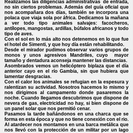
Realizamos las diligencias administrativas de entrada,
no sin ciertos problemas. Además del guía oficial que
nos acompañara dos días, también se incorpora una
polaca que viaja sola por áfrica. Dedicamos la mañana
a ver todo tipo animales salvajes: facocheros,
antílopes, mangostas, ardillas, búfalos africanos y todo
tipo de aves.
Con el sol en lo más alto nos detenemos en lo que fue
el hotel de Simenti, y que hoy día están rehabilitando.
Desde el mirador pudimos observar varios grupos de
monos y unos agresivos Mandriles, cuyo mayor
tamaño y dentadura aconseja mantener las distancias.
Asombrados vemos un helicóptero biplaza que el día
anterior cayo en el río Gambia, sin que hubiera que
lamentar desgracias.
Con el calor los animales se refugian en la espesura y
ralentizan su actividad. Nosotros hacemos lo mismo y
nos dirigimos al campamento donde pasaremos la
noche. Cuando llegamos descubrimos que dispone de
nevera de gas, electricidad no hay, si bien dispone de
un panel solar que nos permitió cenar.
Pasamos la tarde bañándonos en una charca que se
forma en esta época y que no tiene conexión con el rio.
Al atardecer nos montamos en una barca metálica que
nos llevó con la protección de un militar por un lago