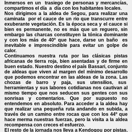
Inmersos en un trasiego de personas y mercancías,
compartimos el día a día con los habitantes locales.
Nos dirigimos a la aldea de Segou, para realizar una
caminata por el cauce de un rio que transcurre entre
exuberante vegetación. Es la época seca y el cauce si
bien es permanente, no es más que un reguero, sin
embargo las charcas constituyen la tónica dominante
y con los más de 40º que hace, darse un baño es
inevitable e imprescindible para evitar un golpe de
calor.
Continuamos nuestra ruta por las clásicas pistas
africanas de tierra roja, bien asentadas y de firme en
buen estado. Nuestro destino el país Bassari, conjunto
de aldeas que viven al margen del mínimo desarrollo
que podemos encontrar en las aldeas de la zona. Las
chozas de barro y paja, sus utensilios, sus
herramientas y sus labores cotidianas nos cautivan al
mismo tiempo que nos seducen sus gentes con sus
sonrisas y comentarios. Que por supuesto no
entendemos en absoluto. Para acceder a la aldea hay
que realizar una pequeña ruta andando en subida, a
través de un camino entre rocas que con los 44º que
hace merma nuestras fuerzas, pero la visita a la aldea
recompensa con creces el esfuerzo.
El resto de la jornada nos lleva a Kendogou por pistas,